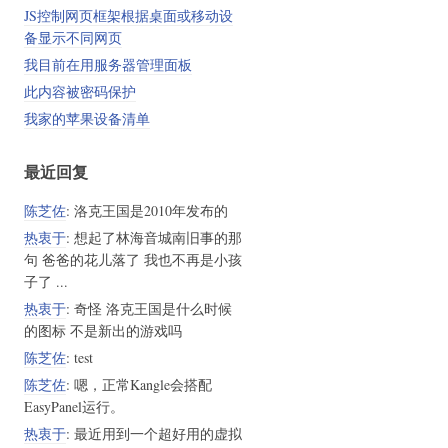
JS控制网页框架根据桌面或移动设
备显示不同网页
我目前在用服务器管理面板
此内容被密码保护
我家的苹果设备清单
最近回复
陈芝佐
: 洛克王国是2010年发布的
热衷于
: 想起了林海音城南旧事的那
句 爸爸的花儿落了 我也不再是小孩
子了 ...
热衷于
: 奇怪 洛克王国是什么时候
的图标 不是新出的游戏吗
陈芝佐
: test
陈芝佐
: 嗯，正常Kangle会搭配
EasyPanel运行。
热衷于
: 最近用到一个超好用的虚拟