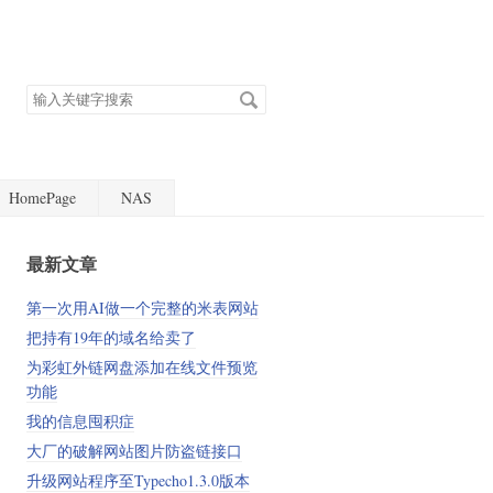
搜
索
关
键
字
HomePage
NAS
最新文章
第一次用AI做一个完整的米表网站
把持有19年的域名给卖了
为彩虹外链网盘添加在线文件预览
功能
我的信息囤积症
大厂的破解网站图片防盗链接口
升级网站程序至Typecho1.3.0版本