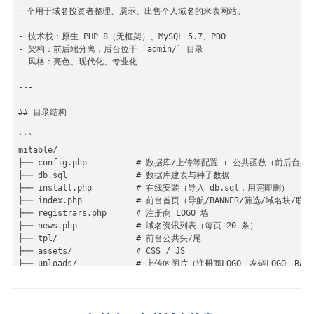
- 发布平台

一个用于域名投资者整理、展示、出售个人域名的米表网站。

- 技术栈：原生 PHP 8（无框架）、MySQL 5.7、PDO

- 架构：前后端分离，后台位于 `admin/` 目录

- 风格：亮色、现代化、专业化

---

## 目录结构

```

mitable/

├── config.php          # 数据库/上传等配置 + 公共函数（前后台共用
├── db.sql              # 数据库建表与种子数据

├── install.php         # 在线安装（导入 db.sql，用完即删）

├── index.php           # 前台首页（导航/BANNER/筛选/域名块/联
├── registrars.php      # 注册商 LOGO 墙

├── news.php            # 域名资讯列表（每页 20 条）

├── tpl/                # 前台公共头/尾

├── assets/             # CSS / JS

├── uploads/            # 上传的图片（注册商LOGO、友链LOGO、BANN
└── admin/              # 后台管理

    ├── login.php / auth.php / logout.php

    ├── index.php       # 概览
