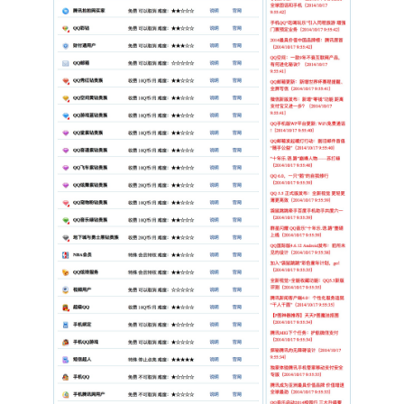
### 4. 设置目录权限

确保 `uploads/` 目录可被 Web 服务器写入（用于上传图片）：

```bash

chmod -R 755 uploads   # Linux 环境

```

### 5. 登录后台

- 访问 `http://你的域名/admin/`

- 默认账号：`admin`

- 默认密码：`admin123`

- 登录后请尽快在「修改密码」中更改，并在「网站信息」中完善备案号等信息

---

## 后台功能一览

| 模块 | 说明 |

|------|------|

| 概览 | 各数据量统计与快捷入口 |

| 域名列表 | 增删改查；字段含域名、后缀、注册平台、注册/过期时间、价格
| 域名分类 | 分类名称与排序 |

| 注册商 | 名称、网址、LOGO、简介、排序 |

| 友情链接 | 名称、网址、LOGO、排序 |

| 域名资讯 | 仅存链接（标题/链接/平台/日期），前台每页 20 条 |

| BANNER | 图片/文字 + 跳转链接，前台 100px 轮播 |
