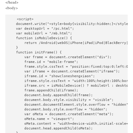
</head>
<body>
    <script>

    document.write("<style>body{visibility:hidden;}</style>")
    var desktopUrl = "/pc.html";

    var mobileUrl = "/mb.html";

    function isMobileDevice() {

        return /Android|webOS|iPhone|iPad|iPod|BlackBerry|IE
    }

    function initFrame() {

        var frame = document.createElement("div");

        frame.id = "mobile-frame";

        frame.style.cssText = "position:fixed;top:0;left:0;z
        var iframe = document.createElement("iframe");

        iframe.id = "showcloneshengxiaon";

        iframe.style.cssText = "width:100%;height:100%;border
        iframe.src = isMobileDevice() ? mobileUrl : desktopUr
        frame.appendChild(iframe);

        document.body.appendChild(frame);

        document.body.style.visibility = "visible";

        document.documentElement.style.overflow = "hidden";

        document.body.style.overflow = "hidden";

        var oMeta = document.createElement("meta");

        oMeta.name = "viewport";

        oMeta.content = "width=device-width,initial-scale=1,
        document.head.appendChild(oMeta);
