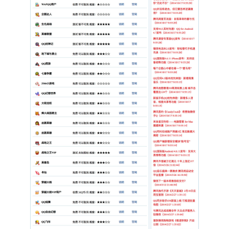
| 网站信息 | 标题、关键词、描述、版权、工信部/公安备案号、统计代码、联系
| 修改密码 | 修改后台登录密码 |

---

## 前台说明

- **BANNER 轮播**：高度 100px，自动切换（3.5s）

- **域名筛选器**：后缀（多选）、注册平台（多选）、价格区间、状态、排序（域
- **域名信息块**：展示域名、价格（0 显示“议价”）、简介、注册平台、状
- **价格展示**：`0` 显示为「议价」，其余显示「¥数字」

- **底部**：友情链接 + 版权 + 工信部/公安备案号

---

## 安全提示

- 安装完成后删除 `install.php`

- 修改默认管理员密码

- 生产环境建议在 Web 服务器层对 `admin/` 增加额外访问限制（如 IP 白名单