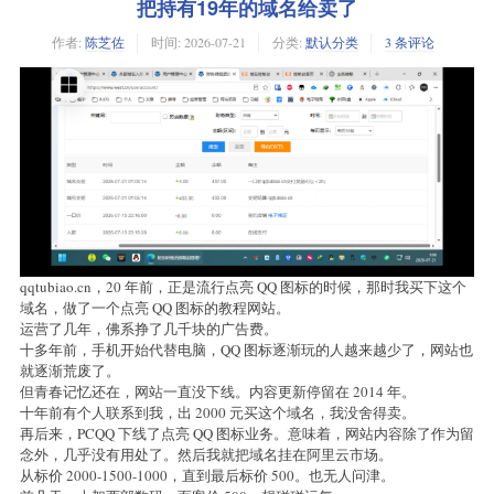
    ├── site.php        # 网站基本信息

把持有19年的域名给卖了
    ├── domains.php     # 域名列表管理

    ├── categories.php  # 域名分类管理

作者:
陈芝佐
时间:
2026-07-21
分类:
默认分类
3 条评论
    ├── registrars.php  # 注册商管理

    ├── friendlinks.php # 友情链接管理

    ├── news.php        # 域名资讯管理

    ├── banners.php     # BANNER 管理

    └── password.php    # 修改管理员密码

```

---

## 部署步骤

### 1. 准备环境

qqtubiao.cn，20 年前，正是流行点亮 QQ 图标的时候，那时我买下这个
- 一台支持 PHP 8 的 Web 服务器（Apache / Nginx + PHP-FPM）

域名，做了一个点亮 QQ 图标的教程网站。
- MySQL 5.7（或兼容版本）

运营了几年，佛系挣了几千块的广告费。
- 将整个 `mitable/` 目录上传/复制到网站根目录

十多年前，手机开始代替电脑，QQ 图标逐渐玩的人越来越少了，网站也
就逐渐荒废了。
### 2. 配置数据库

但青春记忆还在，网站一直没下线。内容更新停留在 2014 年。
打开 `config.php`，修改以下常量：

十年前有个人联系到我，出 2000 元买这个域名，我没舍得卖。
再后来，PCQQ 下线了点亮 QQ 图标业务。意味着，网站内容除了作为留
```php

念外，几乎没有用处了。然后我就把域名挂在阿里云市场。
define('DB_HOST', 'localhost');

从标价 2000-1500-1000，直到最后标价 500。也无人问津。
define('DB_PORT', '3306');
