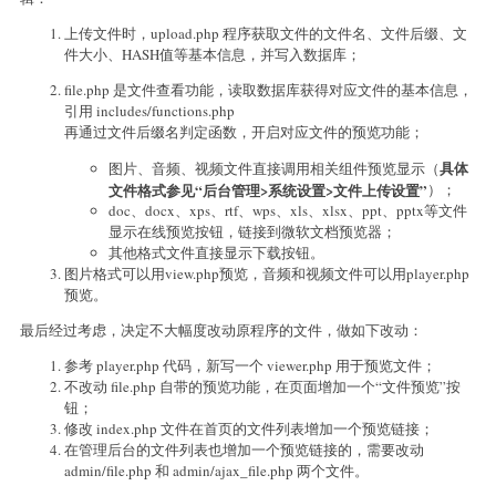
上传文件时，upload.php 程序获取文件的文件名、文件后缀、文
件大小、HASH值等基本信息，并写入数据库；
file.php 是文件查看功能，读取数据库获得对应文件的基本信息，
引用 includes/functions.php
再通过文件后缀名判定函数，开启对应文件的预览功能；
具体
图片、音频、视频文件直接调用相关组件预览显示（
文件格式参见“后台管理>系统设置>文件上传设置”
）；
doc、docx、xps、rtf、wps、xls、xlsx、ppt、pptx等文件
显示在线预览按钮，链接到微软文档预览器；
其他格式文件直接显示下载按钮。
图片格式可以用view.php预览，音频和视频文件可以用player.php
预览。
最后经过考虑，决定不大幅度改动原程序的文件，做如下改动：
参考 player.php 代码，新写一个 viewer.php 用于预览文件；
不改动 file.php 自带的预览功能，在页面增加一个“文件预览”按
钮；
修改 index.php 文件在首页的文件列表增加一个预览链接；
在管理后台的文件列表也增加一个预览链接的，需要改动
admin/file.php 和 admin/ajax_file.php 两个文件。