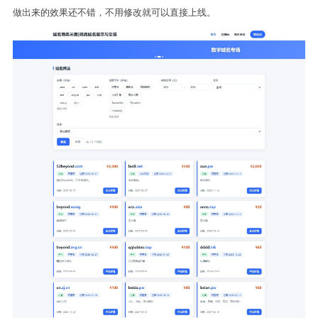
## 首页

做出来的效果还不错，不用修改就可以直接上线。
综合展示域名以及联系方式等基本信息。

## 注册商展示

LOGO墙展示所有注册商。

## 域名资讯

列表展示资讯链接，每页展示20条。

标题 日期 平台

## 后台

### 网站基本信息

网站标题

网站关键词

网站描述

底部版权信息

网站备案号（工信备案，公安备案）

统计代码

### 域名列表管理

域名基本信息：

- 域名：文本，自主填写

- 后缀：文本，自主填写

- 注册平台：下拉选择注册平台

- 注册时间，过期时间：时间，自主填写
