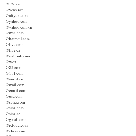
@126.com
@yeah.net
@aliyun.com
@yahoo.com
@yahoo.com.cn
@msn.com
@hotmail.com
@live.com
@live.cn
@outlook.com
@w.cn
@88.com
@111.com
@email.cn
@mail.com
@email.com
@usa.com
@sohu.com
@sina.com
@sina.cn
@gmail.com
@icloud.com
@china.com