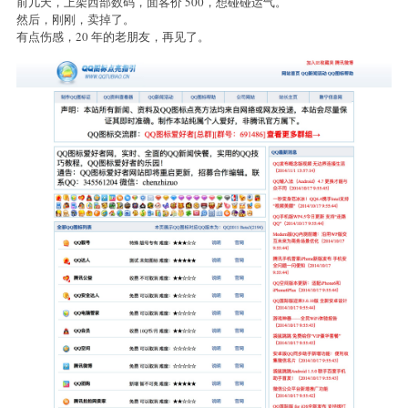
前几天，上架西部数码，面客价 500，想碰碰运气。
define('DB_NAME', 'mitable');   // 必须是主机实际分配给你的库
然后，刚刚，卖掉了。
define('DB_USER', 'root');     // 改为你的数据库用户名

有点伤感，20 年的老朋友，再见了。
define('DB_PASS', '');         // 改为你的数据库密码

```

> ⚠️ **常见错误 `1044 Access denied`**：虚拟主机/面板的数
> 解决：先在主机面板里创建好数据库（如 `tsql_mitable`），然后把 `DB_N
> 本安装程序**不会**自动建库，只会连上已存在的库并建表。

### 3. 初始化数据库（二选一）

**方式 A：在线安装（推荐，无需命令行）**

1. 先在主机面板创建数据库（如 `tsql_mitable`），并在 `config.php` 
2. 浏览器访问 `http://你的域名/install.php`

3. 点击“开始安装”，自动建表并写入种子数据

4. **务必删除 `install.php` 文件！**

**方式 B：命令行导入**

```bash

mysql -u 用户名 -p

CREATE DATABASE 你的库名 CHARACTER SET utf8mb4;

exit

mysql -u 用户名 -p 你的库名 < db.sql

```
