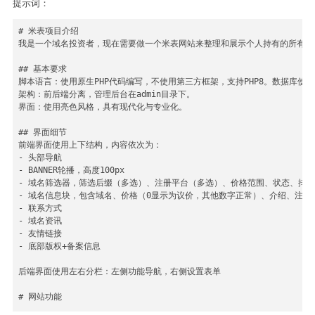
提示词：
# 米表项目介绍

我是一个域名投资者，现在需要做一个米表网站来整理和展示个人持有的所有域名
## 基本要求

脚本语言：使用原生PHP代码编写，不使用第三方框架，支持PHP8。数据库使用MyS
架构：前后端分离，管理后台在admin目录下。

界面：使用亮色风格，具有现代化与专业化。

## 界面细节

前端界面使用上下结构，内容依次为：

- 头部导航

- BANNER轮播，高度100px

- 域名筛选器，筛选后缀（多选）、注册平台（多选）、价格范围、状态、排序
- 域名信息块，包含域名、价格（0显示为议价，其他数字正常）、介绍、注册
- 联系方式

- 域名资讯

- 友情链接

- 底部版权+备案信息

后端界面使用左右分栏：左侧功能导航，右侧设置表单

# 网站功能
