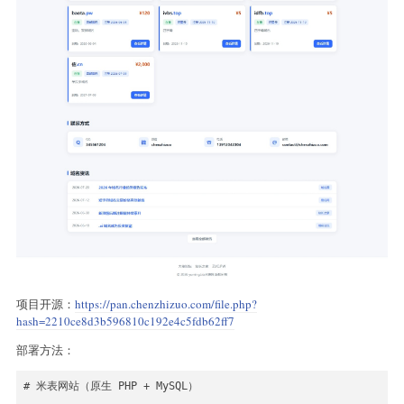
- 价格：数字，自主填写

- 简介：文本，自主填写

- 状态：下拉选择（在售、展示、已售）

- 详情链接：网址链接，自主填写，前台会显示指向此链接的按钮

### 域名分类管理

- 域名分类名称

### 域名注册商管理

- 注册商名称

- 注册商网址

- 注册商LOGO

- 注册商简介

- 注册商排序

### 友情链接管理

- 链接名称

- 链接网址

项目开源：
https://pan.chenzhizuo.com/file.php?
- 链接LOGO

- 链接排序

hash=2210ce8d3b596810c192e4c5fdb62ff7
部署方法：
### 域名资讯管理

本网站不做内容存储，仅提供资讯链接。

- 资讯标题

# 米表网站（原生 PHP + MySQL）

- 资讯链接
