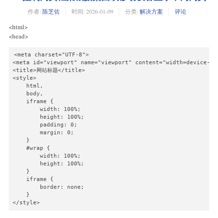
作者:
陈芝佐
时间:
2026-01-09
分类:
解决方案
评论
<html>
<head>
<meta charset="UTF-8">

<meta id="viewport" name="viewport" content="width=device-wi
<title>网站标题</title>

<style>

    html,

    body,

    iframe {

        width: 100%;

        height: 100%;

        padding: 0;

        margin: 0;

    }

    #wrap {

        width: 100%;

        height: 100%;

    }

    iframe {

        border: none;

    }
