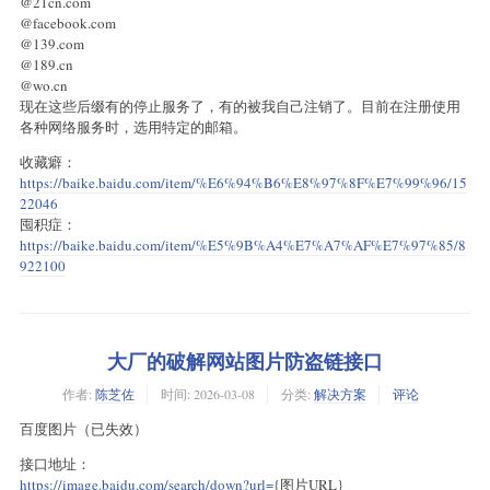
@21cn.com
@facebook.com
@139.com
@189.cn
@wo.cn
现在这些后缀有的停止服务了，有的被我自己注销了。目前在注册使用
各种网络服务时，选用特定的邮箱。
收藏癖：
https://baike.baidu.com/item/%E6%94%B6%E8%97%8F%E7%99%96/15
22046
囤积症：
https://baike.baidu.com/item/%E5%9B%A4%E7%A7%AF%E7%97%85/8
922100
大厂的破解网站图片防盗链接口
作者:
陈芝佐
时间:
2026-03-08
分类:
解决方案
评论
百度图片（已失效）
接口地址：
https://image.baidu.com/search/down?url=
{图片URL}