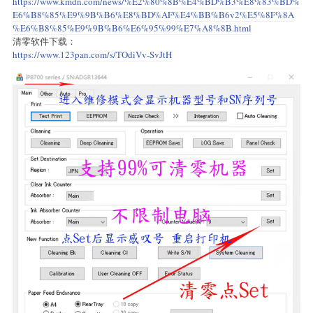
https://www.kmdn.com/news/%E2%80%8B%E4%BD%B3%E8%83%BD%
E6%B8%85%E9%9B%B6%E8%BD%AF%E4%BB%B6v2%E5%8F%8A
%E6%B8%85%E9%9B%B6%E6%95%99%E7%A8%8B.html
清零软件下载：
https://www.123pan.com/s/TOdiVv-SvJtH