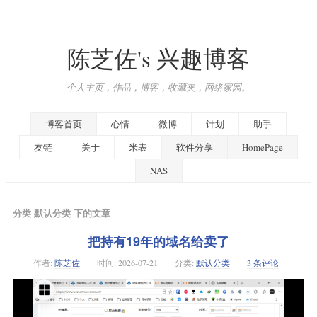
陈芝佐's 兴趣博客
个人主页，作品，博客，收藏夹，网络家园。
博客首页
心情
微博
计划
助手
友链
关于
米表
软件分享
HomePage
NAS
分类 默认分类 下的文章
把持有19年的域名给卖了
作者:
陈芝佐
时间:
2026-07-21
分类:
默认分类
3 条评论