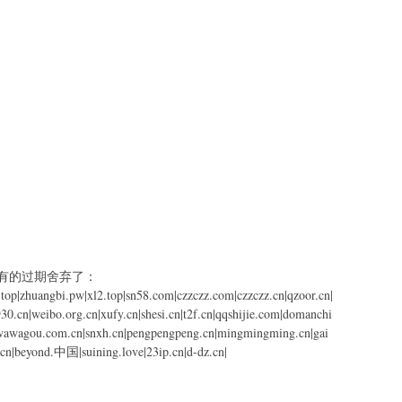
有的过期舍弃了：
op|zhuangbi.pw|xl2.top|sn58.com|czzczz.com|czzczz.cn|qzoor.cn|
30.cn|weibo.org.cn|xufy.cn|shesi.cn|t2f.cn|qqshijie.com|domanchi
c|wawagou.com.cn|snxh.cn|pengpengpeng.cn|mingmingming.cn|gai
n|beyond.中国|suining.love|23ip.cn|d-dz.cn|