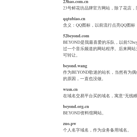
23hao.com.cn
23号鲜花坊品牌官方网站，除了花店，
qqtubiao.cn
含义：QQ图标，以前流行点亮QQ图标
52beyond.com
BEYOND是我最喜爱的乐队，以前52bey
过一个音乐频道的网站程序。后来网站
可转让。
beyond.wang
作为BEYOND歌迷的站长，当然有为
的原因，一直也没做。
wxsn.cn
在域名交易平台买的域名，寓意“无线睢
beyond.org.cn
BEYOND资料馆网站。
zuo.pw
个人名字域名，作为业务备用域名。