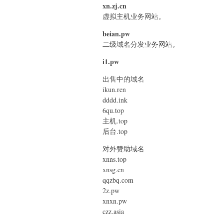
xn.zj.cn
虚拟主机业务网站。
beian.pw
二级域名分发业务网站。
i1.pw
出售中的域名
ikun.ren
dddd.ink
6qu.top
主机.top
后台.top
对外赞助域名
xnns.top
xnsg.cn
qqzbq.com
2z.pw
xnxn.pw
czz.asia