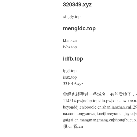
320349.xyz
xingly.top
mengidc.top
kbnb.cn
ivbs.top
idfb.top
ipgl.top
isux.top
331019.xyz
曾经也经手过一些域名，有的卖掉了，
114514.pw|nobp.top|diu.pw|xnns.pw|xnxn.t
beyonddj.cn|oooole.cn|zhanlianzhan.cn|129
na.com|tongyanwuji.net|freeyun.cn|jey.c
gaigai.cn|mangmangmang.cn|shouqibucuo.c
项.cn|祝.cn