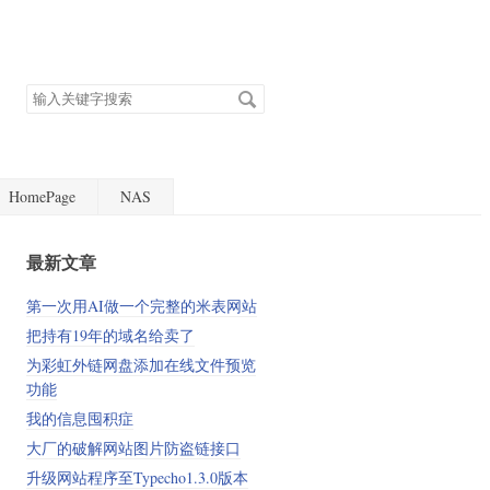
搜
索
关
键
字
HomePage
NAS
最新文章
第一次用AI做一个完整的米表网站
把持有19年的域名给卖了
为彩虹外链网盘添加在线文件预览
功能
我的信息囤积症
大厂的破解网站图片防盗链接口
升级网站程序至Typecho1.3.0版本