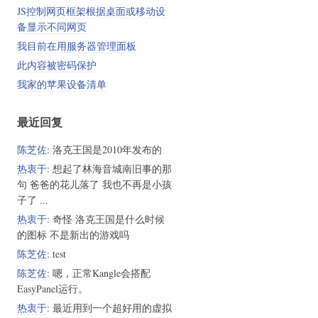
JS控制网页框架根据桌面或移动设
备显示不同网页
我目前在用服务器管理面板
此内容被密码保护
我家的苹果设备清单
最近回复
陈芝佐
: 洛克王国是2010年发布的
热衷于
: 想起了林海音城南旧事的那
句 爸爸的花儿落了 我也不再是小孩
子了 ...
热衷于
: 奇怪 洛克王国是什么时候
的图标 不是新出的游戏吗
陈芝佐
: test
陈芝佐
: 嗯，正常Kangle会搭配
EasyPanel运行。
热衷于
: 最近用到一个超好用的虚拟