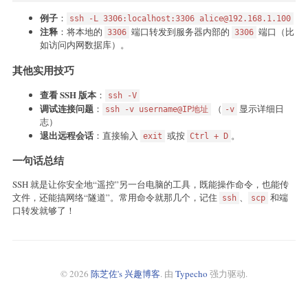
例子
：
ssh -L 3306:localhost:3306 alice@192.168.1.100
注释
：将本地的
端口转发到服务器内部的
端口（比
3306
3306
如访问内网数据库）。
其他实用技巧
查看 SSH 版本
：
ssh -V
调试连接问题
：
（
显示详细日
ssh -v username@IP地址
-v
志）
退出远程会话
：直接输入
或按
。
exit
Ctrl + D
一句话总结
SSH 就是让你安全地“遥控”另一台电脑的工具，既能操作命令，也能传
文件，还能搞网络“隧道”。常用命令就那几个，记住
、
和端
ssh
scp
口转发就够了！
© 2026
陈芝佐's 兴趣博客
. 由
Typecho
强力驱动.