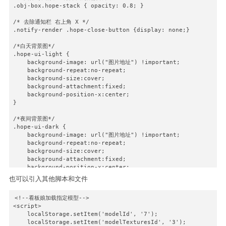
.obj-box.hope-stack { opacity: 0.8; }

/* 去除通知栏 右上角 X */

.notify-render .hope-close-button {display: none;}

/*白天背景图*/

.hope-ui-light {

    background-image: url("图片地址") !important;

    background-repeat:no-repeat;

    background-size:cover;

    background-attachment:fixed;

    background-position-x:center;

}

/*夜间背景图*/

.hope-ui-dark {

    background-image: url("图片地址") !important;

    background-repeat:no-repeat;

    background-size:cover;

    background-attachment:fixed;

    background-position-x:center;

}

也可以引入其他脚本和文件
/*主列表白天模式透明*/

<!--看板娘加载指定模型-->

.obj-box.hope-stack.hope-c-dhzjXW.hope-c-PJLV.hope-c-PJLV-igS
<script>

    background-color: rgba(255, 255, 255, 0.5)!important;

    localStorage.setItem('modelId', '7');

}

    localStorage.setItem('modelTexturesId', '3');
