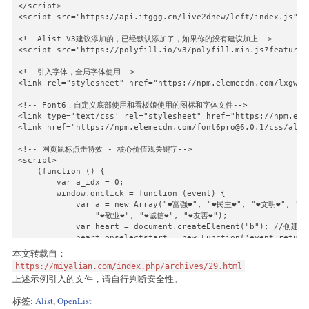
</script>

/*主列表夜间模式透明*/

<script src="https://api.itggg.cn/live2dnew/left/index.js"></
 .obj-box.hope-stack.hope-c-dhzjXW.hope-c-PJLV.hope-c-PJLV-ii
    background-color:rgb(0 0 0 / 50%)!important;

<!--Alist V3建议添加的，已经默认添加了，如果你的没有建议加上-->

}

<script src="https://polyfill.io/v3/polyfill.min.js?features
/*readme白天模式透明*/

<!--引入字体，全局字体使用-->

.hope-c-PJLV.hope-c-PJLV-ikSuVsl-css {

<link rel="stylesheet" href="https://npm.elemecdn.com/lxgw-w
    background-color: rgba(255, 255, 255, 0.5)!important;

}

<!-- Font6，自定义底部使用和看板娘使用的图标和字体文件-->

<link type='text/css' rel="stylesheet" href="https://npm.ele
/*readme夜间模式透明*/

<link href="https://npm.elemecdn.com/font6pro@6.0.1/css/all.
.hope-c-PJLV.hope-c-PJLV-iiuDLME-css {

    background-color:rgb(0 0 0 / 50%)!important;

<!-- 网页鼠标点击特效 - 核心价值观关键字-->

}

<script>

    (function () {

/*顶部右上角切换按钮透明 第一个是白天 第二个是夜间*/

        var a_idx = 0;

.hope-ui-light .hope-c-ivMHWx-hZistB-cv.hope-icon-button {

        window.onclick = function (event) {

    background-color: rgba(255, 255, 255, 0.3)!important;

            var a = new Array("❤富强❤", "❤民主❤", "❤文明❤", "
}

                "❤敬业❤", "❤诚信❤", "❤友善❤");

.hope-ui-dark .hope-c-ivMHWx-hZistB-cv.hope-icon-button {

            var heart = document.createElement("b"); //创建b元
    background-color:rgb(0 0 0 / 10%)!important;

            heart.onselectstart = new Function('event.retur
}

        document.body.appendChild(heart).innerHTML = a[a_
本文转载自：
        a_idx = (a_idx + 1) % a.length;

/*右下角侧边栏按钮透明 第一个是白天 第二个是夜间*/

https://miyalian.com/index.php/archives/29.html
        heart.style.cssText = "position: fixed;left:-100%
.hope-ui-light .hope-c-PJLV-ijgzmFG-css {

上述示例引入的文件，请自行判断安全性。
    background-color: rgba(255, 255, 255, 0.5)!important;

        var f = 13, // 字体大小

}

标签:
Alist
,
OpenList
            x = event.clientX - f / 2 - 30, // 横坐标

.hope-ui-dark .hope-c-PJLV-ijgzmFG-css {
