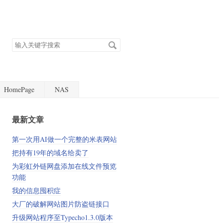
搜
索
关
键
字
HomePage
NAS
最新文章
第一次用AI做一个完整的米表网站
把持有19年的域名给卖了
为彩虹外链网盘添加在线文件预览
功能
我的信息囤积症
大厂的破解网站图片防盗链接口
升级网站程序至Typecho1.3.0版本