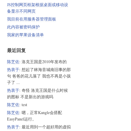
JS控制网页框架根据桌面或移动设
备显示不同网页
我目前在用服务器管理面板
此内容被密码保护
我家的苹果设备清单
最近回复
陈芝佐
: 洛克王国是2010年发布的
热衷于
: 想起了林海音城南旧事的那
句 爸爸的花儿落了 我也不再是小孩
子了 ...
热衷于
: 奇怪 洛克王国是什么时候
的图标 不是新出的游戏吗
陈芝佐
: test
陈芝佐
: 嗯，正常Kangle会搭配
EasyPanel运行。
热衷于
: 最近用到一个超好用的虚拟