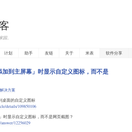
博客
家园。
计划
助手
友链
关于
米表
软件分享
e「添加到主屏幕」时显示自定义图标，而不是
解决方案
快捷方式到桌面的自定义图标
icle/details/109850106
屏幕」时显示自定义图标，而不是网页截图？
6/answer/12256029