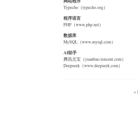
网站程序
Typecho（typecho.org）
程序语言
PHP（www.php.net）
数据库
MySQL（www.mysql.com）
AI助手
腾讯元宝（yuanbao.tencent.com）
Deepseek（www.deepseek.com）
«