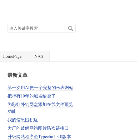
搜
索
关
键
字
HomePage
NAS
最新文章
第一次用AI做一个完整的米表网站
把持有19年的域名给卖了
为彩虹外链网盘添加在线文件预览
功能
我的信息囤积症
大厂的破解网站图片防盗链接口
升级网站程序至Typecho1.3.0版本