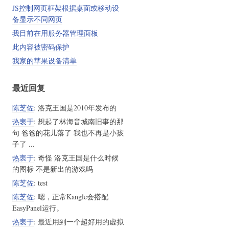
JS控制网页框架根据桌面或移动设
备显示不同网页
我目前在用服务器管理面板
此内容被密码保护
我家的苹果设备清单
最近回复
陈芝佐
: 洛克王国是2010年发布的
热衷于
: 想起了林海音城南旧事的那
句 爸爸的花儿落了 我也不再是小孩
子了 ...
热衷于
: 奇怪 洛克王国是什么时候
的图标 不是新出的游戏吗
陈芝佐
: test
陈芝佐
: 嗯，正常Kangle会搭配
EasyPanel运行。
热衷于
: 最近用到一个超好用的虚拟